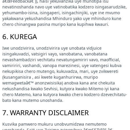
â€œFeedbackâ€ )), haisi yekuvanzika uye munotipa isu
nevatinoshanda navo uye vatinobatika kodzero isingasarudzike,
yehumambo-isina, isingaperi, isingachinjiki, uye ine mvumo
yakakwana yekushandisa Mhinduro yako uye mhinduro kune
chero chinangwa pasina muripo kana kupihwa kwauri.
6. KUREGA
Iwe unodzivirira, unodzivirira uye unobata vidjuice
isingakuvadzi, vatsigiri vayo, vanobatana, vanobatana
nevashambadziri vechitatu nevatungamiriri vavo, maofficial,
vamiririri, vashandi, vanopa marezinesi, uye vatengesi kubva
nekupikisa chero mutengo, kukuvadza, mari, uye zvikwereti
(kusanganisira , asi kwete kuganhurirwa, muripo
wemagwetaâ€™ anonzwisisika) anobva kana ane chekuita
nekushandisa kwako Sevhisi, kutyora kwako Mitemo iyi kana
chero Matemo, kana kutyora kwako chero kodzero dzevechitatu-
bato kana mutemo unoshanda.
7. WARRANTY DISCLAIMER
Kusvika pamwero mukuru unobvumidzwa nemutemo
unoshanda, Saiti uye Zvirimo zvinopihwa â€œSEZVIRI,â€