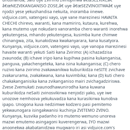
â€œNEZVIKANGANISO ZOSE,â€ uye â€œSEZVINOITWAâ€ uye
njodzi yese yekushandisa nekuita, inoramba iinewe.
vidjuice.com, vatengesi vayo, uye vane marezinesi HAVAITA
CHECHI chirevo, waranti, kana mamiriro, kutaura, kurehwa,
kana mutemo uye nokudaro vanoramba chero waranti inorehwa
yekutengesa, mhando yekutengesa, kusimba kune chimwe
chinangwa, zita, kunakidzwa kwakanyarara, kana kusatyora.
Kunyanya, vidjuice.com, vatengesi vayo, uye vanopa marezinesi
havaite waranti yekuti Saiti kana Zvirimo: (A) ichazadzisa
zvaunoda; (B) ichave iripo kana kupihwa pasina kukanganisa,
panguva, yakachengeteka, kana isina kukanganisa; (C) chero
ruzivo kana zvirimo zvakawanikwa kuburikidza neSITE zvichave
zvakarurama, zvakakwana, kana kuvimbika; kana (D) kuti chero
chakakanganisika kana zvikanganiso mairi zvichagadziriswa.
Zvese Zvemukati zvaunodhawunirodha kana kuwana
kuburikidza neSaiti zvinosvikirwa nenjodzi yako, uye iwe
unozove nemhosva yekukuvadza kana kurasikirwa kunobva
ipapo. Unogona kuva nedzimwe kodzero pasi pemitemo
yekwaunogara isingakwanisi kuchinja ZVITEMO ZVINO.
Kunyanya, kusvika padanho iro mutemo wemuno unoreva
mazwi emutemo asingagoni kuverengerwa, IYO mazwi
anoonekwa akabatanidzwa mugwaro iri asi vidjuice.com's