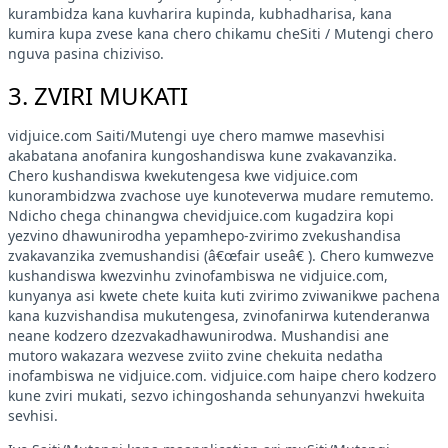
kurambidza kana kuvharira kupinda, kubhadharisa, kana
kumira kupa zvese kana chero chikamu cheSiti / Mutengi chero
nguva pasina chiziviso.
3. ZVIRI MUKATI
vidjuice.com Saiti/Mutengi uye chero mamwe masevhisi
akabatana anofanira kungoshandiswa kune zvakavanzika.
Chero kushandiswa kwekutengesa kwe vidjuice.com
kunorambidzwa zvachose uye kunoteverwa mudare remutemo.
Ndicho chega chinangwa chevidjuice.com kugadzira kopi
yezvino dhawunirodha yepamhepo-zvirimo zvekushandisa
zvakavanzika zvemushandisi (â€œfair useâ€ ). Chero kumwezve
kushandiswa kwezvinhu zvinofambiswa ne vidjuice.com,
kunyanya asi kwete chete kuita kuti zvirimo zviwanikwe pachena
kana kuzvishandisa mukutengesa, zvinofanirwa kutenderanwa
neane kodzero dzezvakadhawunirodwa. Mushandisi ane
mutoro wakazara wezvese zviito zvine chekuita nedatha
inofambiswa ne vidjuice.com. vidjuice.com haipe chero kodzero
kune zviri mukati, sezvo ichingoshanda sehunyanzvi hwekuita
sevhisi.