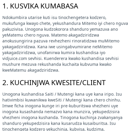
1. KUSVIKA KUMABASA
Ndokumbira utarise kuti isu tinochengetera kodzero,
mukufunga kwayo chete, yekushandura Mitemo iyi chero nguva
pakuzivisa. Unogona kudzokorora shanduro yemazuva ano
yeMatemu chero nguva. Matemo akagadziridzwa
anokusungirira pazuva revhezheni rinoratidzwa muMitemo
yakagadziridzwa. Kana iwe usingabvumirane neMitemo
yakagadziridzwa, unofanirwa kumira kushandisa iyo
vidjuice.com sevhisi. Kuenderera kwako kushandisa sevhisi
mushure mezuva rekushanda kuchaita kubvuma kwako
kweMatemu akagadziridzwa.
2. KUCHINJWA KWESITE/CLIENT
Unogona kushandisa Saiti / Mutengi kana uye kana iripo. Isu
hativimbisi kuwanikwa kweSiti / Mutengi kana chero chinhu.
Imwe ficha inogona kunge iri pre-kuburitswa vhezheni uye
inogona kusashanda nemazvo kana munzira, yekupedzisira
vhezheni inogona kushanda. Tinogona kuchinja zvakanyanya
shanduro yekupedzisira kana kusarudza kusaiburitsa. Isu
tinochengeta kodzero yekuchinja, kubvisa, kudzima,