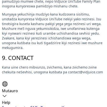
pamudziyo mumwe chete, nepo VidJuice UniTube Family Plan
inogona kunyoreswa pamidziyo mishanu chete.
Munyaya yekuchinja mudziyo kana kudzosera sisitimu,
unotadza kunyoresa VidJuice UniTube nekiyi yako rezinesi. Isu
tinotsigira kuseta kashanu pakiyi yega yega rezinesi uri wega.
Mushure me5 nguva yekumisikidza, iwe unofanirwa kutenga
kiyi nyowani rezinesi kuti urambe uchishandisa sevhisi yedu.
Zvakare, kana kiyi yerezinesi ichishandiswa wega wega,
unogona kutibata isu kuti tigadzirire kiyi rezinesi iwe mushure
mekugumira.
9. CONTACT
Kana uine chero mibvunzo, zvichemo, kana zvichemo zvine
chekuita neSevhisi, unogona kutibata pa
contact@vidjuice.com
Mutauro
Help