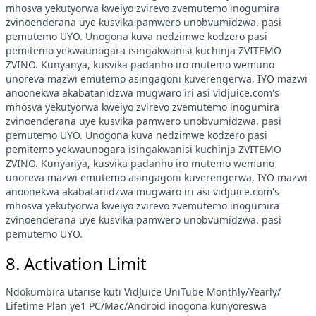
mhosva yekutyorwa kweiyo zvirevo zvemutemo inogumira
zvinoenderana uye kusvika pamwero unobvumidzwa. pasi
pemutemo UYO. Unogona kuva nedzimwe kodzero pasi
pemitemo yekwaunogara isingakwanisi kuchinja ZVITEMO
ZVINO. Kunyanya, kusvika padanho iro mutemo wemuno
unoreva mazwi emutemo asingagoni kuverengerwa, IYO mazwi
anoonekwa akabatanidzwa mugwaro iri asi vidjuice.com's
mhosva yekutyorwa kweiyo zvirevo zvemutemo inogumira
zvinoenderana uye kusvika pamwero unobvumidzwa. pasi
pemutemo UYO. Unogona kuva nedzimwe kodzero pasi
pemitemo yekwaunogara isingakwanisi kuchinja ZVITEMO
ZVINO. Kunyanya, kusvika padanho iro mutemo wemuno
unoreva mazwi emutemo asingagoni kuverengerwa, IYO mazwi
anoonekwa akabatanidzwa mugwaro iri asi vidjuice.com's
mhosva yekutyorwa kweiyo zvirevo zvemutemo inogumira
zvinoenderana uye kusvika pamwero unobvumidzwa. pasi
pemutemo UYO.
8. Activation Limit
Ndokumbira utarise kuti VidJuice UniTube Monthly/Yearly/
Lifetime Plan ye1 PC/Mac/Android inogona kunyoreswa