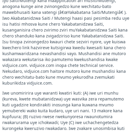
Iyo Saiti/Mutengi kana maapplication ari muSiti/Mutengi,
anogona kunge aine zvinongedzo kune wechitatu-bato
mawebhusaiti kana vatengi (â€œYakabatana Saiti/Mutengiâ€ ).
Iwo Akabatanidzwa Saiti / Mutengi haasi pasi pesimba redu uye
isu hatisi mhosva kune chero Yakabatanidzwa Saiti,
kusanganisira chero zvirimo zviri muYakabatanidzwa Saiti kana
chero shanduko kana zvigadziriso kune Yakabatanidzwa Saiti.
Isu tinopa zvinongedzo kwauri chete sezviri nyore, uye kuiswa
kwechero link hazvireve kutsigirwa kwedu kwesaiti kana chero
kushamwaridzana nevashandisi vayo. Mushandisi ane mutoro
wakazara wekutarisa iko pamutemo kwekushandisa kwake
vidjuice.com. vidjuice.com inopa chete technical service.
Nekudaro, vidjuice.com haitore mutoro kune mushandisi kana
chero wechitatu-bato kune mvumo yekurodha zvemukati
kuburikidza vidjuice.com.
Iwe unomiririra uye waranti kwatiri kuti: (A) iwe uri munhu
(kureva, kwete mubatanidzwa) uye wasvika zera repamutemo
kuti ugadzire kondirakiti inosunga kana kuwana mvumo
yemubereki wako kuita kudaro, uye uri nani. 13 makore kana
kupfuura; (B) ruzivo rwese rwekunyoresa rwaunotumira
rwakarurama uye ichokwadi; Uye (C) iwe uchachengetedza
kurongeka kweruzivo rwakadaro. Iwe zvakare unosimbisa kuti