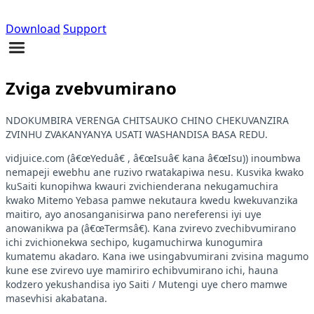
Download
Support
Zviga zvebvumirano
NDOKUMBIRA VERENGA CHITSAUKO CHINO CHEKUVANZIRA
ZVINHU ZVAKANYANYA USATI WASHANDISA BASA REDU.
vidjuice.com (â€œYeduâ€ , â€œIsuâ€ kana â€œIsu)) inoumbwa
nemapeji ewebhu ane ruzivo rwatakapiwa nesu. Kusvika kwako
kuSaiti kunopihwa kwauri zvichienderana nekugamuchira
kwako Mitemo Yebasa pamwe nekutaura kwedu kwekuvanzika
maitiro, ayo anosanganisirwa pano nereferensi iyi uye
anowanikwa pa (â€œTermsâ€). Kana zvirevo zvechibvumirano
ichi zvichionekwa sechipo, kugamuchirwa kunogumira
kumatemu akadaro. Kana iwe usingabvumirani zvisina magumo
kune ese zvirevo uye mamiriro echibvumirano ichi, hauna
kodzero yekushandisa iyo Saiti / Mutengi uye chero mamwe
masevhisi akabatana.